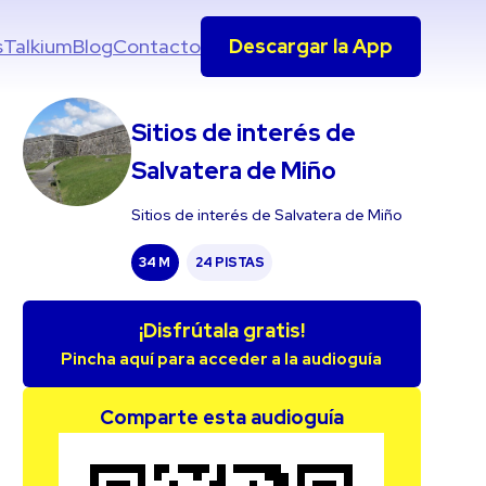
s
Talkium
Blog
Contacto
Descargar la App
Sitios de interés de
Salvatera de Miño
Sitios de interés de Salvatera de Miño
34 M
24 PISTAS
¡Disfrútala gratis!
Pincha aquí para acceder a la audioguía
Comparte esta audioguía