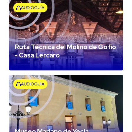
AUDIOGUÍA
Ruta Técnica del Molino de Gofio
- Casa Lercaro
AUDIOGUÍA
Museo Mariano de Yecla