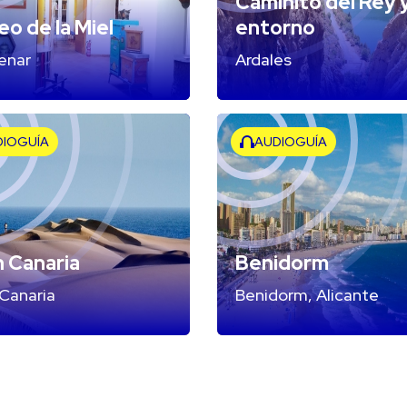
Caminito del Rey 
o de la Miel
entorno
enar
Ardales
DIOGUÍA
AUDIOGUÍA
 Canaria
Benidorm
Canaria
Benidorm, Alicante