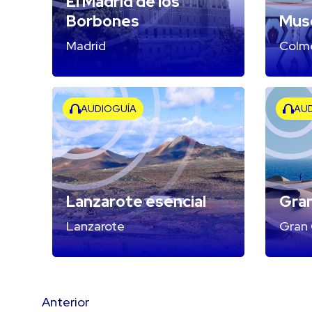
El Madrid de los
Borbones
Muse
Madrid
Colm
AUDIOGUÍA
AU
Lanzarote esencial
Gran
Lanzarote
Gran 
Anterior