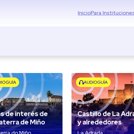
Inicio
Para Institucione
DIOGUÍA
AUDIOGUÍA
os de interés de
Castillo de La Ad
aterra de Miño
y alrededores
erra do Miño
La Adrada