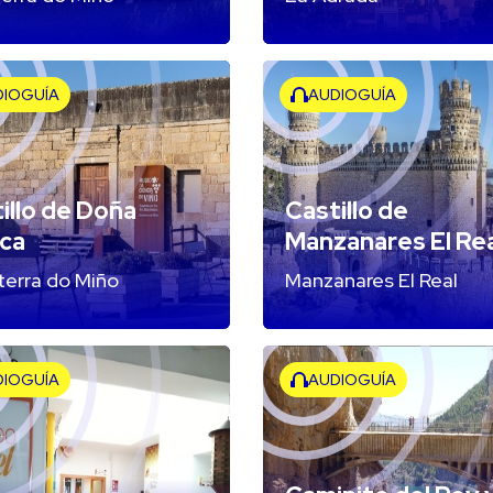
DIOGUÍA
AUDIOGUÍA
illo de Doña
Castillo de
ca
Manzanares El Rea
terra do Miño
Manzanares El Real
DIOGUÍA
AUDIOGUÍA