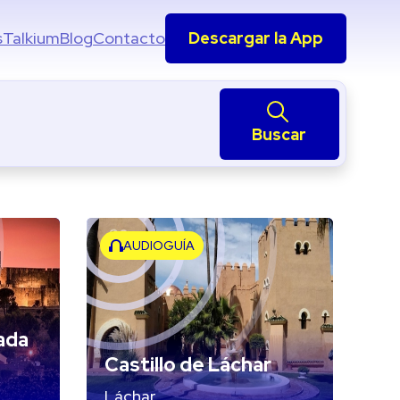
s
Talkium
Blog
Contacto
Descargar la App
Buscar
AUDIOGUÍA
rada
Castillo de Láchar
Láchar