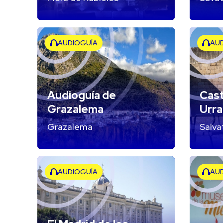
AUDIOGUÍA
AU
Audioguía de
Cast
Grazalema
Urra
Grazalema
Salva
AUDIOGUÍA
AU