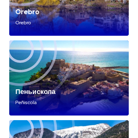
Orebro
Orebro
Пеньискола
Peñiscola