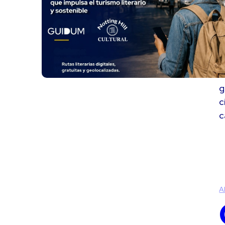
G
C
i
g
c
c
A