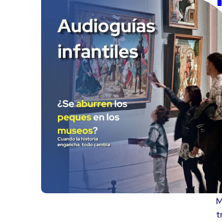
V
M
t