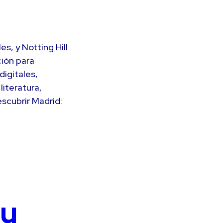
s, y Notting Hill
ción para
digitales,
literatura,
scubrir Madrid:
su