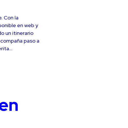
. Con la
sponible en web y
o un itinerario
 acompaña paso a
erita…
 en