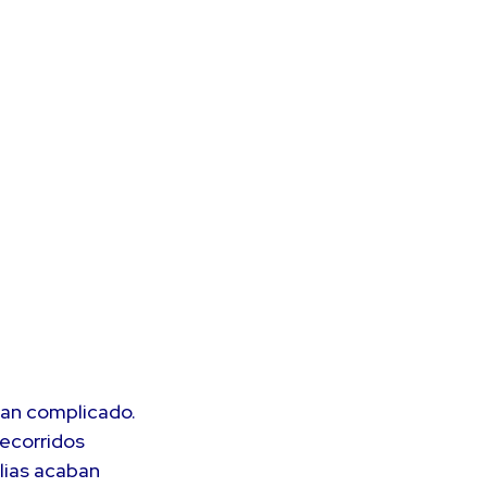
plan complicado.
recorridos
ilias acaban