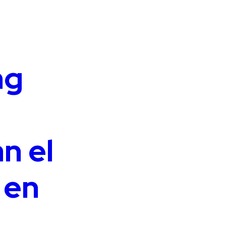
ng
n el
 en