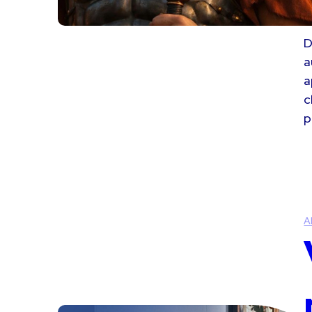
D
a
a
c
p
A