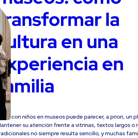
transformar la
cultura en una
experiencia en
familia
iajar con niños en museos puede parecer, a priori, un 
antener su atención frente a vitrinas, textos largos o 
radicionales no siempre resulta sencillo, y muchas fam