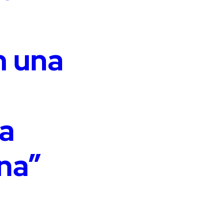
 una
a
a
na”