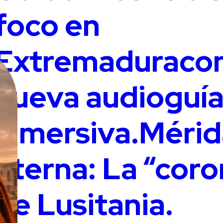
foco en
Extremaduracon
nueva audioguí
inmersiva.Mérid
eterna: La “coro
de Lusitania.