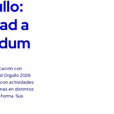
llo:
ad a
idum
icación con
d Orgullo 2026
, con actividades
ias en distintos
sforma. Sus