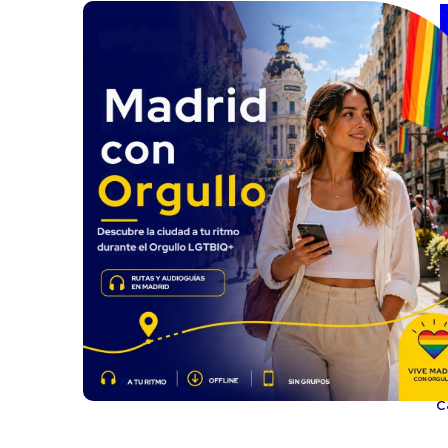
M
m
c
c
p
c