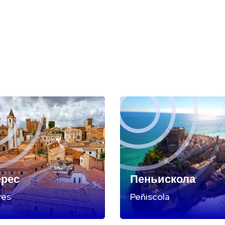
ерес
Пеньискола
res
Peñiscola