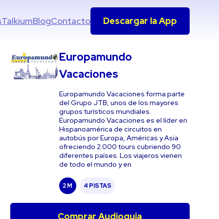
s
Talkium
Blog
Contacto
Descargar la App
Europamundo
Vacaciones
Europamundo Vacaciones forma parte
del Grupo JTB, unos de los mayores
grupos turísticos mundiales.
Europamundo Vacaciones es el líder en
Hispanoamérica de circuitos en
autobús por Europa, Américas y Asia
ofreciendo 2.000 tours cubriendo 90
diferentes países. Los viajeros vienen
de todo el mundo y en
2 M
4 PISTAS
Comprar Audioguia