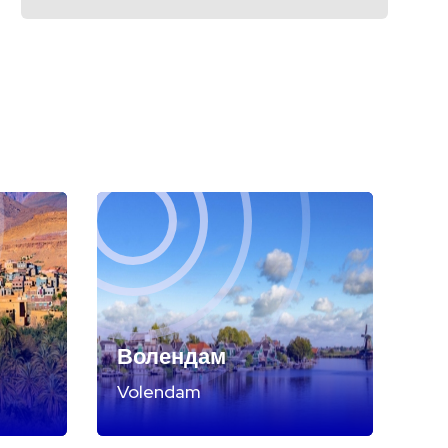
Волендам
Volendam