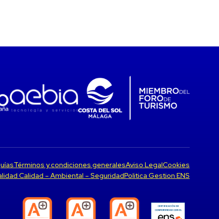
uías
Términos y condiciones generales
Aviso Legal
Cookies
Calidad Calidad – Ambiental – Seguridad
Politica Gestion ENS