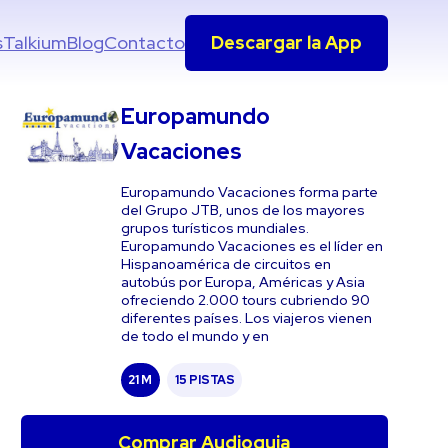
s
Talkium
Blog
Contacto
Descargar la App
Europamundo
Vacaciones
Europamundo Vacaciones forma parte
del Grupo JTB, unos de los mayores
grupos turísticos mundiales.
Europamundo Vacaciones es el líder en
Hispanoamérica de circuitos en
autobús por Europa, Américas y Asia
ofreciendo 2.000 tours cubriendo 90
diferentes países. Los viajeros vienen
de todo el mundo y en
21 M
15 PISTAS
Comprar Audioguia