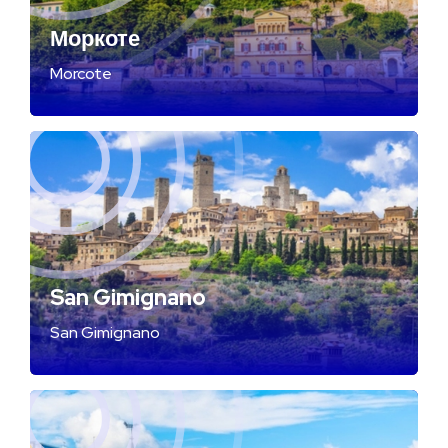
Моркоте
Morcote
San Gimignano
San Gimignano