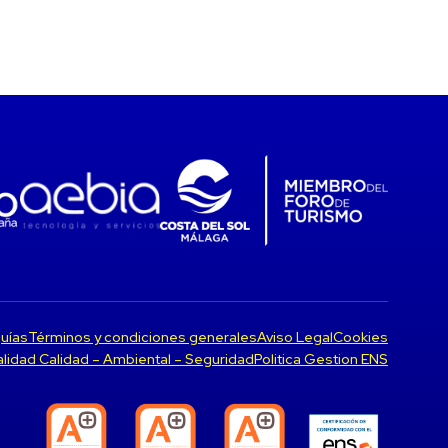
uías
Términos y condiciones generales
Aviso Legal
Cookies
Calidad Calidad – Ambiental – Seguridad
Politica Gestion ENS