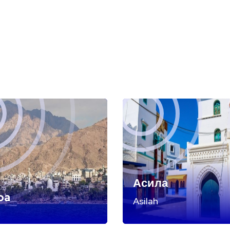
Асила
ba
Asilah