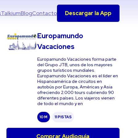
s
Talkium
Blog
Contacto
Descargar la App
Europamundo
Vacaciones
Europamundo Vacaciones forma parte
del Grupo JTB, unos de los mayores
grupos turísticos mundiales.
Europamundo Vacaciones es el líder en
Hispanoamérica de circuitos en
autobús por Europa, Américas y Asia
ofreciendo 2.000 tours cubriendo 90
diferentes países. Los viajeros vienen
de todo el mundo y en
10 M
11 PISTAS
Comprar Audioguia