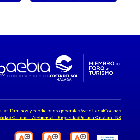
uías
Términos y condiciones generales
Aviso Legal
Cookies
Calidad Calidad – Ambiental – Seguridad
Politica Gestion ENS