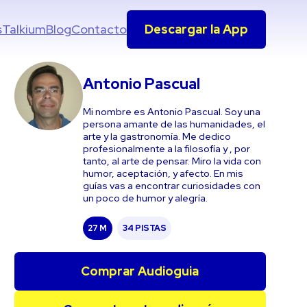
s
Talkium
Blog
Contacto
Descargar la App
Antonio Pascual
Mi nombre es Antonio Pascual. Soy una
persona amante de las humanidades, el
arte y la gastronomía. Me dedico
profesionalmente a la filosofía y , por
tanto, al arte de pensar. Miro la vida con
humor, aceptación, y afecto. En mis
guías vas a encontrar curiosidades con
un poco de humor y alegría.
27 M
34 PISTAS
Comprar Audioguia