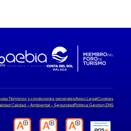
uías
Términos y condiciones generales
Aviso Legal
Cookies
Calidad Calidad – Ambiental – Seguridad
Politica Gestion ENS