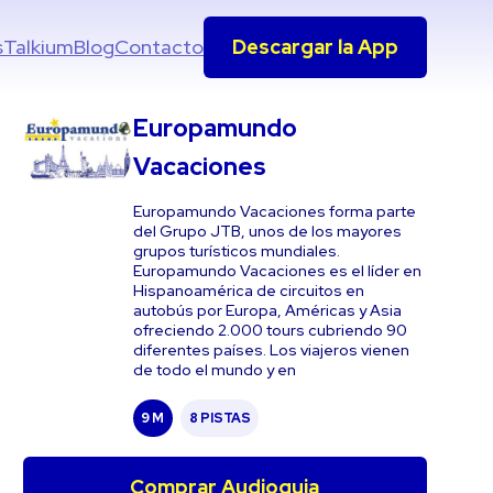
s
Talkium
Blog
Contacto
Descargar la App
Europamundo
Vacaciones
Europamundo Vacaciones forma parte
del Grupo JTB, unos de los mayores
grupos turísticos mundiales.
Europamundo Vacaciones es el líder en
Hispanoamérica de circuitos en
autobús por Europa, Américas y Asia
ofreciendo 2.000 tours cubriendo 90
diferentes países. Los viajeros vienen
de todo el mundo y en
9 M
8 PISTAS
Comprar Audioguia