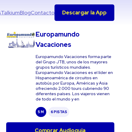
s
Talkium
Blog
Contacto
Descargar la App
Europamundo
Vacaciones
Europamundo Vacaciones forma parte
del Grupo JTB, unos de los mayores
grupos turísticos mundiales.
Europamundo Vacaciones es el líder en
Hispanoamérica de circuitos en
autobús por Europa, Américas y Asia
ofreciendo 2.000 tours cubriendo 90
diferentes países. Los viajeros vienen
de todo el mundo y en
5 M
6 PISTAS
Comprar Audioguia