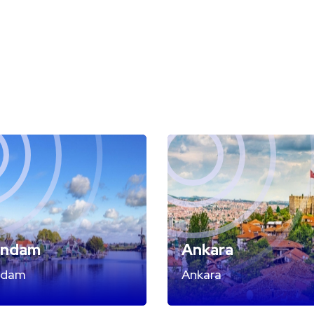
endam
Ankara
ndam
Ankara