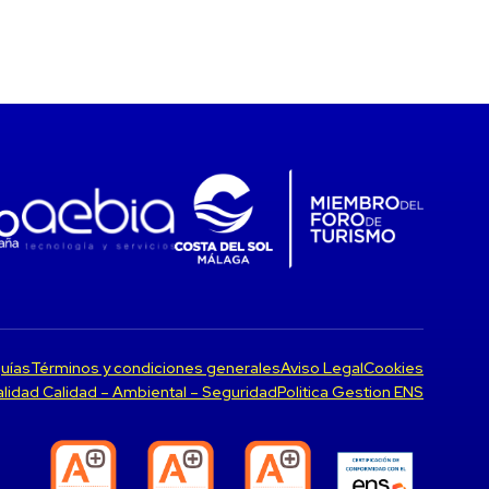
uías
Términos y condiciones generales
Aviso Legal
Cookies
Calidad Calidad – Ambiental – Seguridad
Politica Gestion ENS