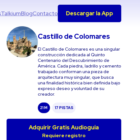
s
Talkium
Blog
Contacto
Descargar la App
Castillo de Colomares
El Castillo de Colomares es una singular
construcción dedicada al Quinto
Centenario del Descubrimiento de
América. Cada piedra, ladrillo y cemento
trabajado conforman una pieza de
arquitectura muy singular, que busca
una finalidad histórica bien definida bajo
expreso deseo y voluntad de su
creador.
21 M
17 PISTAS
Adquirir Gratis Audioguia
Requiere registro