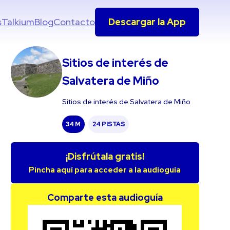
s
Talkium
Blog
Contacto
Descargar la App
Sitios de interés de
Salvatera de Miño
Sitios de interés de Salvatera de Miño
34 M
24 PISTAS
¡Disfrútala gratis!
Pincha aquí para acceder a la audioguía
Comparte esta audioguía