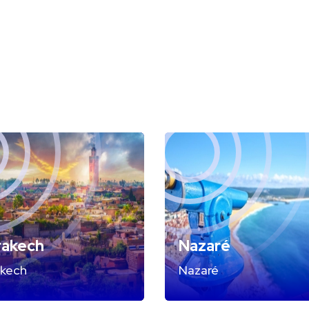
rakech
Nazaré
akech
Nazaré