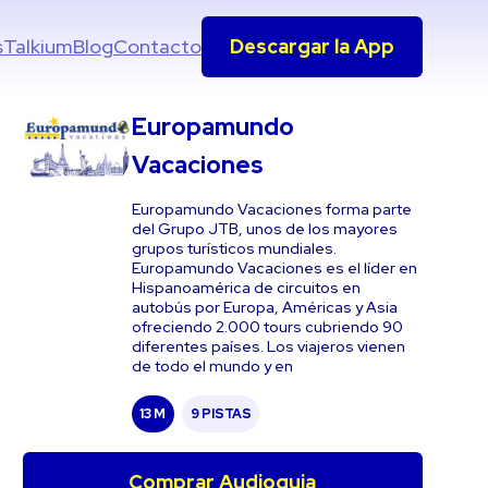
s
Talkium
Blog
Contacto
Descargar la App
Europamundo
Vacaciones
Europamundo Vacaciones forma parte
del Grupo JTB, unos de los mayores
grupos turísticos mundiales.
Europamundo Vacaciones es el líder en
Hispanoamérica de circuitos en
autobús por Europa, Américas y Asia
ofreciendo 2.000 tours cubriendo 90
diferentes países. Los viajeros vienen
de todo el mundo y en
13 M
9 PISTAS
Comprar Audioguia