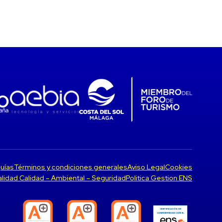
uías
Términos y condiciones generales
Aviso Legal
Cookies
Calidad Calidad – Ambiental – Seguridad
Politica Gestion ENS