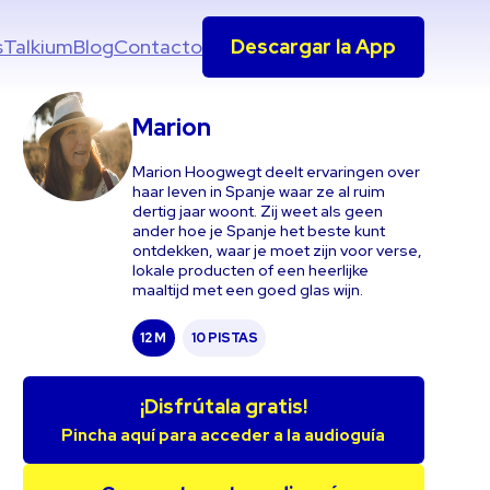
s
Talkium
Blog
Contacto
Descargar la App
Marion
Marion Hoogwegt deelt ervaringen over
haar leven in Spanje waar ze al ruim
dertig jaar woont. Zij weet als geen
ander hoe je Spanje het beste kunt
ontdekken, waar je moet zijn voor verse,
lokale producten of een heerlijke
maaltijd met een goed glas wijn.
12 M
10 PISTAS
¡Disfrútala gratis!
Pincha aquí para acceder a la audioguía