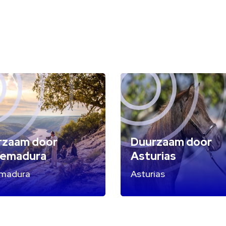
rzaam door
Duurzaam door
remadura
Asturias
emadura
Asturias