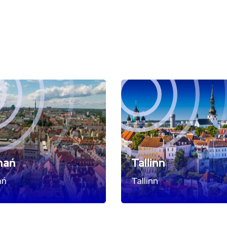
nań
Tallinn
ań
Tallinn