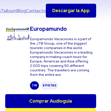
s
Talkium
Blog
Contacto
Descargar la App
Europamundo
Europamundo Vacaciones is a part of
the JTB Group, one of the biggest
touristic companies in the world.
Europamundo Vacaciones is a leading
company in making coach tours for
Europe, Americas and Asia offering
2.000 trips covering 90 different
countries. The travellers are coming
from the entire wor
7 M
8 PISTAS
Comprar Audioguia