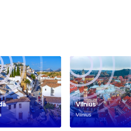
da
Vilnius
a
Vilnius