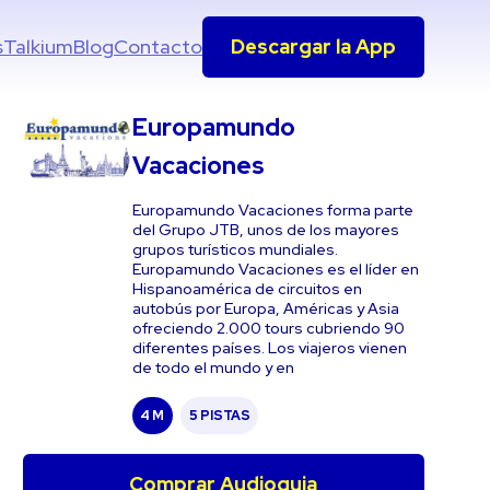
s
Talkium
Blog
Contacto
Descargar la App
Europamundo
Vacaciones
Europamundo Vacaciones forma parte
del Grupo JTB, unos de los mayores
grupos turísticos mundiales.
Europamundo Vacaciones es el líder en
Hispanoamérica de circuitos en
autobús por Europa, Américas y Asia
ofreciendo 2.000 tours cubriendo 90
diferentes países. Los viajeros vienen
de todo el mundo y en
4 M
5 PISTAS
Comprar Audioguia