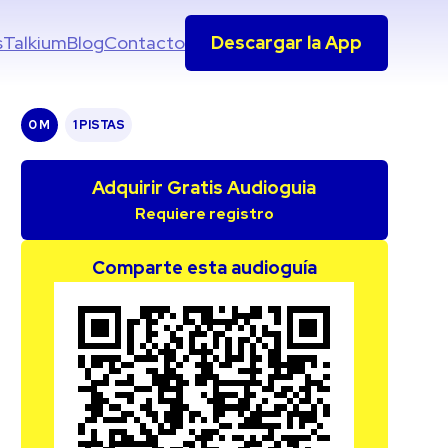
s
Talkium
Blog
Contacto
Descargar la App
0 M
1 PISTAS
Adquirir Gratis Audioguia
Requiere registro
Comparte esta audioguía