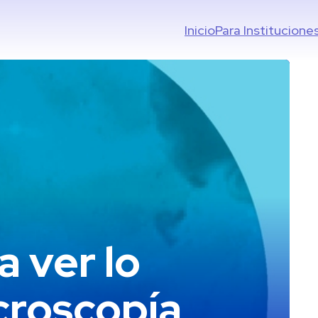
Inicio
Para Institucione
 ver lo
croscopía