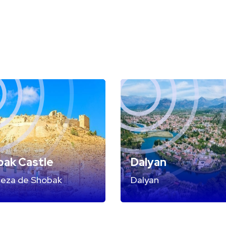
bak Castle
Dalyan
leza de Shobak
Dalyan