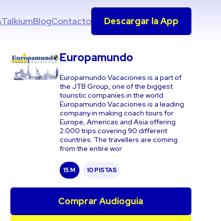
s
Talkium
Blog
Contacto
Descargar la App
Europamundo
Europamundo Vacaciones is a part of
the JTB Group, one of the biggest
touristic companies in the world.
Europamundo Vacaciones is a leading
company in making coach tours for
Europe, Americas and Asia offering
2.000 trips covering 90 different
countries. The travellers are coming
from the entire wor
15 M
10 PISTAS
Comprar Audioguia