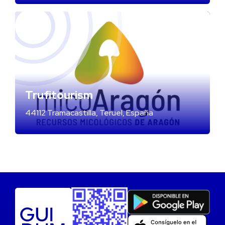
Trufitourism
44112 Tramacastilla, Teruel, España