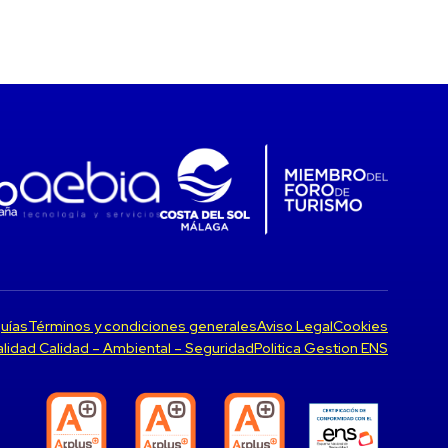
uías
Términos y condiciones generales
Aviso Legal
Cookies
Calidad Calidad – Ambiental – Seguridad
Politica Gestion ENS