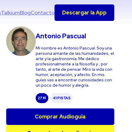
s
Talkium
Blog
Contacto
Descargar la App
Antonio Pascual
Mi nombre es Antonio Pascual. Soy una
persona amante de las humanidades, el
arte y la gastronomía. Me dedico
profesionalmente a la filosofía y , por
tanto, al arte de pensar. Miro la vida con
humor, aceptación, y afecto. En mis
guías vas a encontrar curiosidades con
un poco de humor y alegría.
27 M
41 PISTAS
Comprar Audioguia