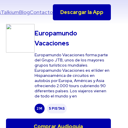
s
Talkium
Blog
Contacto
Descargar la App
Europamundo
Vacaciones
Europamundo Vacaciones forma parte
del Grupo JTB, unos de los mayores
grupos turísticos mundiales.
Europamundo Vacaciones es el líder en
Hispanoamérica de circuitos en
autobús por Europa, Américas y Asia
ofreciendo 2.000 tours cubriendo 90
diferentes países. Los viajeros vienen
de todo el mundo y en
2 M
5 PISTAS
Comprar Audioguia