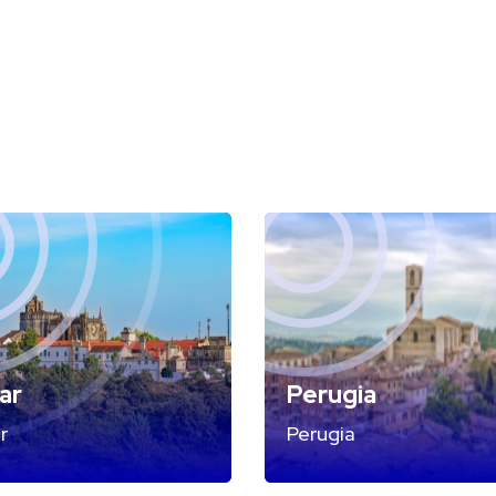
ar
Perugia
r
Perugia