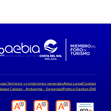
uías
Términos y condiciones generales
Aviso Legal
Cookies
Calidad Calidad – Ambiental – Seguridad
Politica Gestion ENS