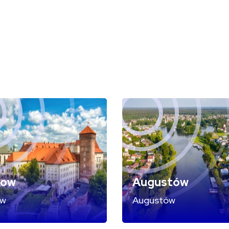
kow
Augustów
ow
Augustów