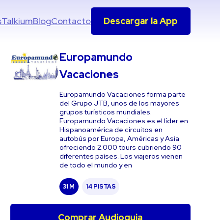
s
Talkium
Blog
Contacto
Descargar la App
Europamundo
Vacaciones
Europamundo Vacaciones forma parte
del Grupo JTB, unos de los mayores
grupos turísticos mundiales.
Europamundo Vacaciones es el líder en
Hispanoamérica de circuitos en
autobús por Europa, Américas y Asia
ofreciendo 2.000 tours cubriendo 90
diferentes países. Los viajeros vienen
de todo el mundo y en
31 M
14 PISTAS
Comprar Audioguia