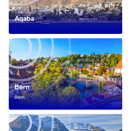
Aqaba
Bern
Bern