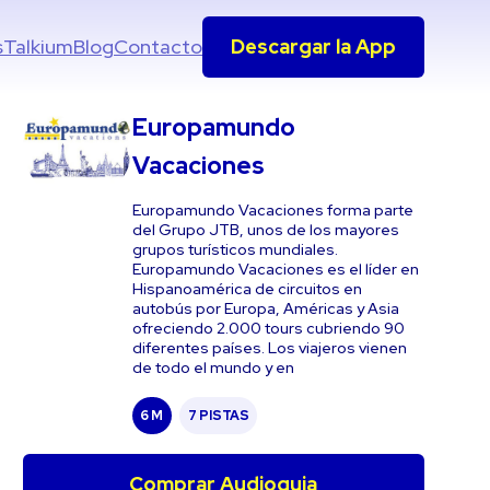
s
Talkium
Blog
Contacto
Descargar la App
Europamundo
Vacaciones
Europamundo Vacaciones forma parte
del Grupo JTB, unos de los mayores
grupos turísticos mundiales.
Europamundo Vacaciones es el líder en
Hispanoamérica de circuitos en
autobús por Europa, Américas y Asia
ofreciendo 2.000 tours cubriendo 90
diferentes países. Los viajeros vienen
de todo el mundo y en
6 M
7 PISTAS
Comprar Audioguia