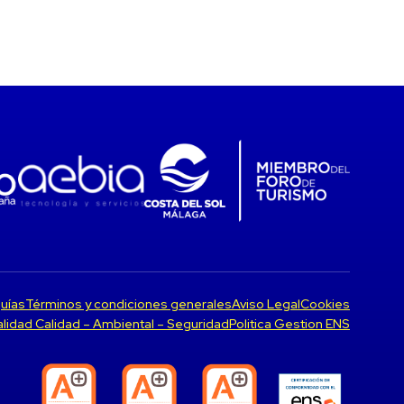
uías
Términos y condiciones generales
Aviso Legal
Cookies
Calidad Calidad – Ambiental – Seguridad
Politica Gestion ENS