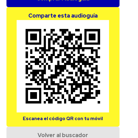
Comparte esta audioguía
Escanea el código QR con tu móvil
Volver al buscador