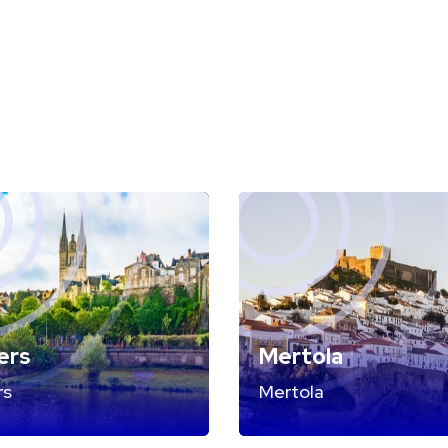
ers
Mertola
rs
Mertola