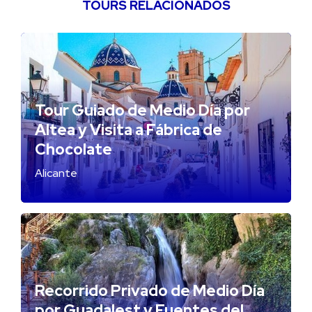
TOURS RELACIONADOS
Tour Guiado de Medio Día por
Altea y Visita a Fábrica de
Chocolate
Alicante
Recorrido Privado de Medio Día
por Guadalest y Fuentes del