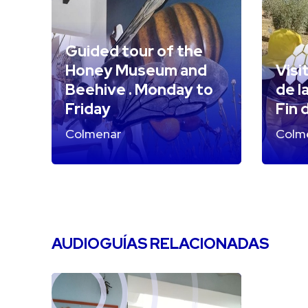
Guided tour of the
Honey Museum and
Visi
Beehive . Monday to
de l
Friday
Fin 
Colmenar
Colm
AUDIOGUÍAS RELACIONADAS