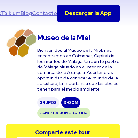
s
Talkium
Blog
Contacto
Descargar la App
Museo de la Miel
Bienvenidos al Museo de la Miel, nos
encontramos en Colmenar, Capital de
los montes de Málaga. Un bonito pueblo
de Málaga situado en el interior de la
comarca de la Axarquía. Aquí tendrás
oportunidad de conocer el mundo de la
apicultura, la importancia que las abejas
tienen para el medio ambiente
GRUPOS
3 H
30 M
CANCELACIÓN GRATUITA
Comparte este tour