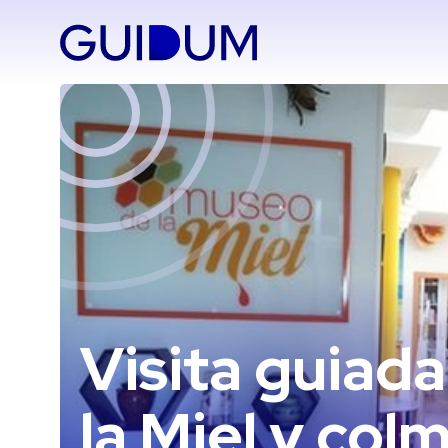
Saltar
al
contenido
Visita guiad
la Miel y col