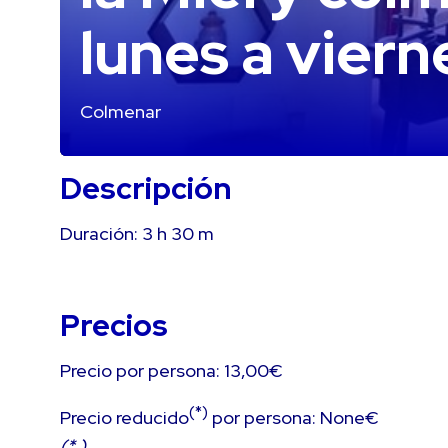
lunes a viern
Colmenar
Descripción
Duración:
3 h
30 m
Precios
Precio por persona: 13,00€
(*)
Precio reducido
por persona: None€
(* )