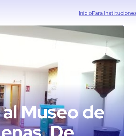
Inicio
Para Institucione
a al Museo de
menas. De