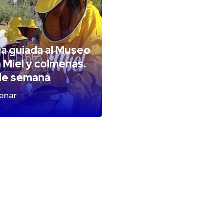
ta guiada al Museo
a Miel y colmenas.
de semana
enar