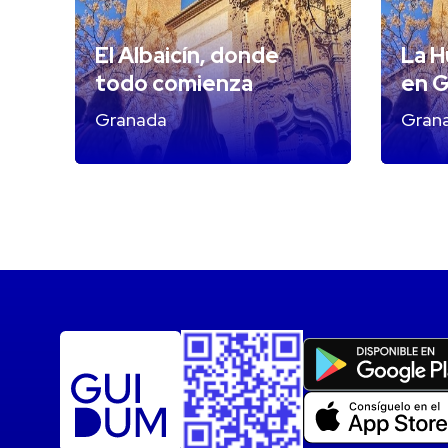
El Albaicín, donde
La H
todo comienza
en 
Granada
Gran