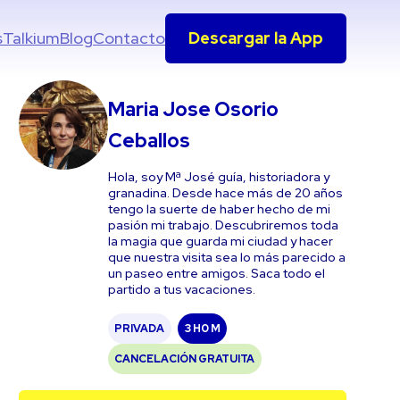
s
Talkium
Blog
Contacto
Descargar la App
Maria Jose Osorio
Ceballos
Hola, soy Mª José guía, historiadora y
granadina. Desde hace más de 20 años
tengo la suerte de haber hecho de mi
pasión mi trabajo. Descubriremos toda
la magia que guarda mi ciudad y hacer
que nuestra visita sea lo más parecido a
un paseo entre amigos. Saca todo el
partido a tus vacaciones.
PRIVADA
3 H
0 M
CANCELACIÓN GRATUITA