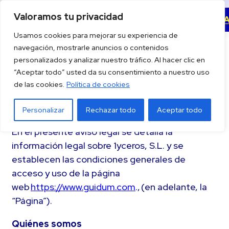
Saltar
Valoramos tu privacidad
Descargar la 
al
Usamos cookies para mejorar su experiencia de
contenido
navegación, mostrarle anuncios o contenidos
personalizados y analizar nuestro tráfico. Al hacer clic en
“Aceptar todo” usted da su consentimiento a nuestro uso
de las cookies.
Política de cookies
Aviso Legal
Personalizar
Rechazar todo
Aceptar todo
En el presente aviso legal se detalla la
información legal sobre 1yceros, S.L. y se
establecen las condiciones generales de
acceso y uso de la página
web
https://www.guidum.com
., (en adelante, la
“Página”).
Quiénes somos