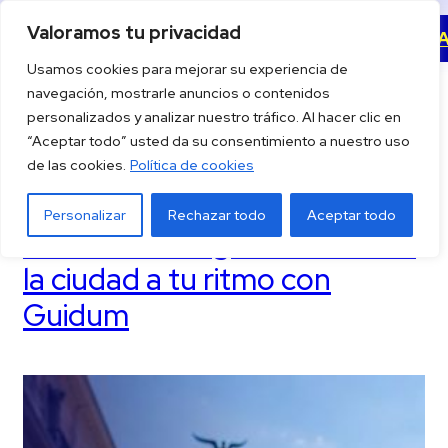
Valoramos tu privacidad
Categoría:
Sin
Descargar la 
Saltar
al
Usamos cookies para mejorar su experiencia de
categoría
navegación, mostrarle anuncios o contenidos
contenido
personalizados y analizar nuestro tráfico. Al hacer clic en
“Aceptar todo” usted da su consentimiento a nuestro uso
de las cookies.
Política de cookies
Personalizar
Rechazar todo
Aceptar todo
Madrid con Orgullo: descubre
la ciudad a tu ritmo con
Guidum