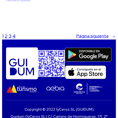
1
2
3
4
Página siguiente
→
Copyright © 2022 1yCeros SL (GUIDUM)
Guidum (1yCeros SL) C/ Camino de Hormigueras, 171, 2º