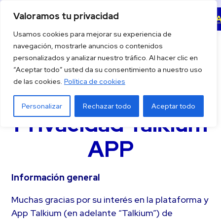
Saltar
Valoramos tu privacidad
Descargar la 
al
Usamos cookies para mejorar su experiencia de
contenido
navegación, mostrarle anuncios o contenidos
personalizados y analizar nuestro tráfico. Al hacer clic en
“Aceptar todo” usted da su consentimiento a nuestro uso
de las cookies.
Política de cookies
Política de
Personalizar
Rechazar todo
Aceptar todo
Privacidad Talkium
APP
Información general
Muchas gracias por su interés en la plataforma y
App Talkium (en adelante “Talkium”) de