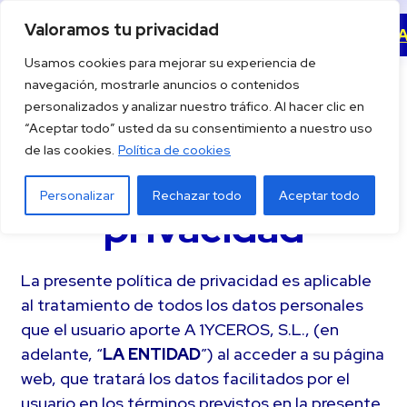
Saltar
Valoramos tu privacidad
Descargar la 
al
Usamos cookies para mejorar su experiencia de
contenido
navegación, mostrarle anuncios o contenidos
personalizados y analizar nuestro tráfico. Al hacer clic en
“Aceptar todo” usted da su consentimiento a nuestro uso
de las cookies.
Política de cookies
Política de
Personalizar
Rechazar todo
Aceptar todo
privacidad
La presente política de privacidad es aplicable
al tratamiento de todos los datos personales
que el usuario aporte A 1YCEROS, S.L., (en
adelante, “
LA ENTIDAD
”) al acceder a su página
web, que tratará los datos facilitados por el
usuario en los términos previstos en la presente