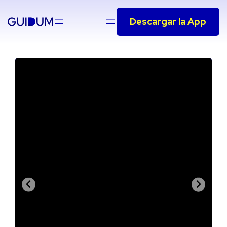
Saltar
Descargar la App
al
contenido