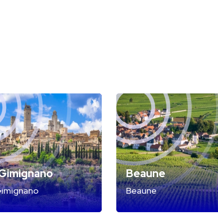
 Gimignano
Beaune
Gimignano
Beaune