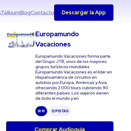
s
Talkium
Blog
Contacto
Descargar la App
Europamundo
Vacaciones
Europamundo Vacaciones forma parte
del Grupo JTB, unos de los mayores
grupos turísticos mundiales.
Europamundo Vacaciones es el líder en
Hispanoamérica de circuitos en
autobús por Europa, Américas y Asia
ofreciendo 2.000 tours cubriendo 90
diferentes países. Los viajeros vienen
de todo el mundo y en
18 M
12 PISTAS
Comprar Audioguia