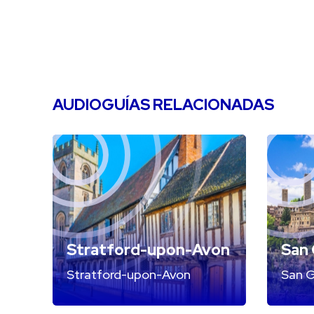
AUDIOGUÍAS RELACIONADAS
Stratford-upon-Avon
San
Stratford-upon-Avon
San 