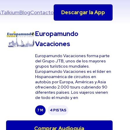
s
Talkium
Blog
Contacto
Descargar la App
Europamundo
Vacaciones
Europamundo Vacaciones forma parte
del Grupo JTB, unos de los mayores
grupos turísticos mundiales.
Europamundo Vacaciones es el líder en
Hispanoamérica de circuitos en
autobús por Europa, Américas y Asia
ofreciendo 2.000 tours cubriendo 90
diferentes países. Los viajeros vienen
de todo el mundo y en
7 M
4 PISTAS
Comprar Audioguia