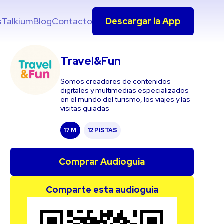
s
Talkium
Blog
Contacto
Descargar la App
Travel&Fun
Somos creadores de contenidos
digitales y multimedias especializados
en el mundo del turismo, los viajes y las
visitas guiadas
17 M
12 PISTAS
Comprar Audioguia
Comparte esta audioguía