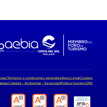
uías
Términos y condiciones generales
Aviso Legal
Cookies
Calidad Calidad – Ambiental – Seguridad
Politica Gestion ENS