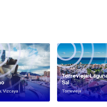
Torrevieja: Lagun
ao
Sal
o, Vizcaya
Torrevieja