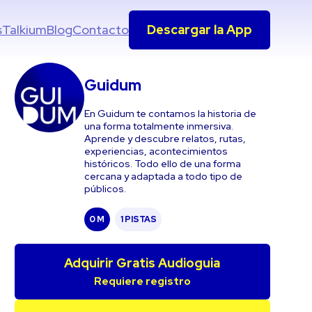
s
Talkium
Blog
Contacto
Descargar la App
Guidum
En Guidum te contamos la historia de
una forma totalmente inmersiva.
Aprende y descubre relatos, rutas,
experiencias, acontecimientos
históricos. Todo ello de una forma
cercana y adaptada a todo tipo de
públicos.
0 M
1 PISTAS
Adquirir Gratis Audioguia
Requiere registro