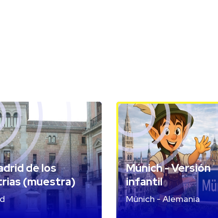
adrid de los
Múnich - Versión
rias (muestra)
infantil
id
Múnich - Alemania