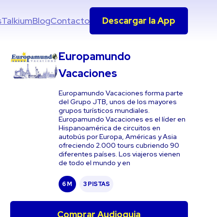
s
Talkium
Blog
Contacto
Descargar la App
Europamundo
Vacaciones
Europamundo Vacaciones forma parte
del Grupo JTB, unos de los mayores
grupos turísticos mundiales.
Europamundo Vacaciones es el líder en
Hispanoamérica de circuitos en
autobús por Europa, Américas y Asia
ofreciendo 2.000 tours cubriendo 90
diferentes países. Los viajeros vienen
de todo el mundo y en
6 M
3 PISTAS
Comprar Audioguia