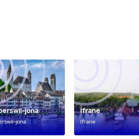
erswil-jona
Ifrane
rswil-jona
Ifrane