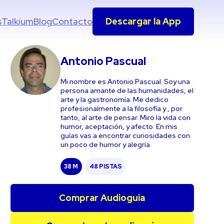
s
Talkium
Blog
Contacto
Descargar la App
Antonio Pascual
Mi nombre es Antonio Pascual. Soy una
persona amante de las humanidades, el
arte y la gastronomía. Me dedico
profesionalmente a la filosofía y , por
tanto, al arte de pensar. Miro la vida con
humor, aceptación, y afecto. En mis
guías vas a encontrar curiosidades con
un poco de humor y alegría.
38 M
48 PISTAS
Comprar Audioguia