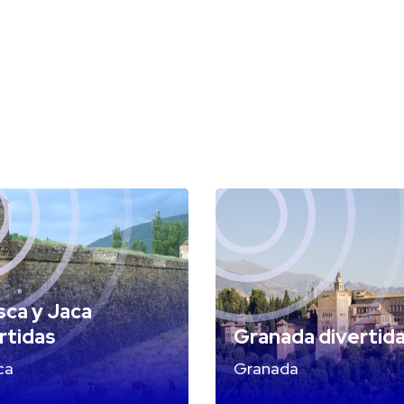
ca y Jaca
rtidas
Granada divertid
ca
Granada