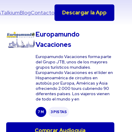
s
Talkium
Blog
Contacto
Descargar la App
Europamundo
Vacaciones
Europamundo Vacaciones forma parte
del Grupo JTB, unos de los mayores
grupos turísticos mundiales.
Europamundo Vacaciones es el líder en
Hispanoamérica de circuitos en
autobús por Europa, Américas y Asia
ofreciendo 2.000 tours cubriendo 90
diferentes países. Los viajeros vienen
de todo el mundo y en
7 M
3 PISTAS
Comprar Audioguia