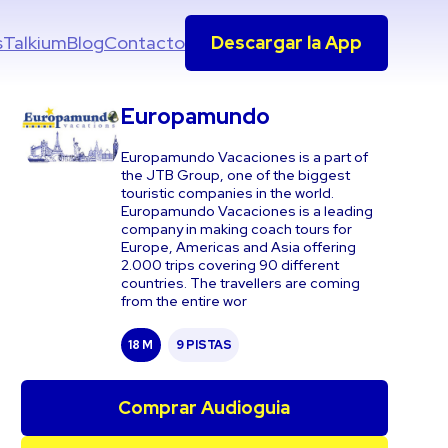
s
Talkium
Blog
Contacto
Descargar la App
Europamundo
Europamundo Vacaciones is a part of
the JTB Group, one of the biggest
touristic companies in the world.
Europamundo Vacaciones is a leading
company in making coach tours for
Europe, Americas and Asia offering
2.000 trips covering 90 different
countries. The travellers are coming
from the entire wor
18 M
9 PISTAS
Comprar Audioguia