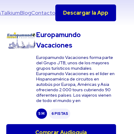
s
Talkium
Blog
Contacto
Descargar la App
Europamundo
Vacaciones
Europamundo Vacaciones forma parte
del Grupo JTB, unos de los mayores
grupos turísticos mundiales.
Europamundo Vacaciones es el líder en
Hispanoamérica de circuitos en
autobús por Europa, Américas y Asia
ofreciendo 2.000 tours cubriendo 90
diferentes países. Los viajeros vienen
de todo el mundo y en
5 M
6 PISTAS
Comprar Audioguia