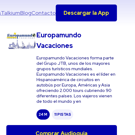
s
Talkium
Blog
Contacto
Descargar la App
Europamundo
Vacaciones
Europamundo Vacaciones forma parte
del Grupo JTB, unos de los mayores
grupos turísticos mundiales.
Europamundo Vacaciones es el líder en
Hispanoamérica de circuitos en
autobús por Europa, Américas y Asia
ofreciendo 2.000 tours cubriendo 90
diferentes países. Los viajeros vienen
de todo el mundo y en
24 M
11 PISTAS
Comprar Audioguia