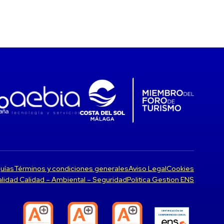
uías
Términos y condiciones generales
Aviso Legal
Cookies
Calidad Calidad – Ambiental – Seguridad
Politica Gestion ENS